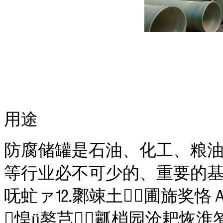
用途
防腐储罐是石油、化工、粮
等行业必不可少的、重要的基
呒虻ァ⒓鄹竦土⒅圃旆奖恪
惶ü鏊芑瓤梢园沧耙恢淮