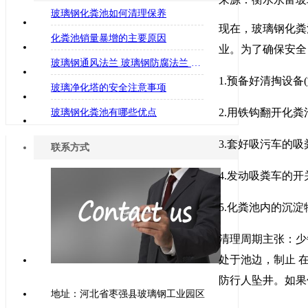
玻璃钢化粪池如何清理保养
现在，玻璃钢化粪
化粪池销量暴增的主要原因
业。为了确保安全
玻璃钢通风法兰 玻璃钢防腐法兰 法兰管件 模压法兰
1.预备好清掏设备
玻璃净化塔的安全注意事项
2.用铁钩翻开化
玻璃钢化粪池有哪些优点
3.套好吸污车的吸
联系方式
4.发动吸粪车的
5.化粪池内的沉
清理周期主张：少
处于池边，制止 
防行人坠井。如果
地址：河北省枣强县玻璃钢工业园区