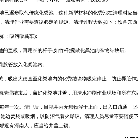
池已逐步取代传统化粪池，这种新型材料的化粪池在清理时应当
，清理作业需要遵循必定的规矩。清理过程大致如下：预备东西
(如：吸污吸粪车);
粪池的盖板，再用长的杆子(如竹杆)搅散化粪池内杂物结块层;
粪胶管放入化粪池内;
开关，吸出大便直至化粪池内的化粪结块物吸完停止，防止弄脏作
淀物清理结束后，盖好化粪池井盖，用清水冲刷作业现场和所有东
每年一次。清理后，目视井内无积物浮于上面，出入口疏通，坚持
在池边焚烧或吸烟，以防沼气着火爆破。清理人员尽量不要随便
邻近有河南人，应当给井盖上锁。