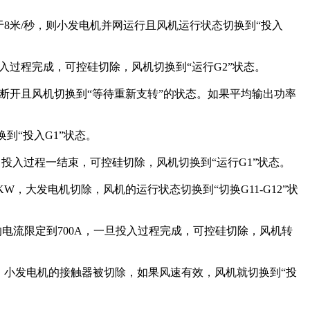
8米/秒，则小发电机并网运行且风机运行状态切换到“投入
入过程完成，可控硅切除，风机切换到“运行G2”状态。
断开且风机切换到“等待重新支转”的状态。如果平均输出功率
到“投入G1”状态。
。投入过程一结束，可控硅切除，风机切换到“运行G1”状态。
，大发电机切除，风机的运行状态切换到“切换G11-G12”状
的电流限定到700A，一旦投入过程完成，可控硅切除，风机转
，小发电机的接触器被切除，如果风速有效，风机就切换到“投