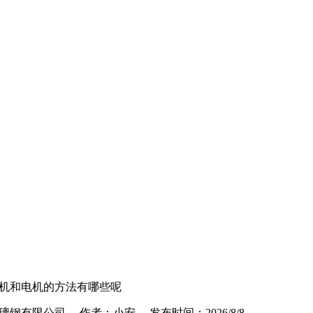
机和电机的方法有哪些呢
钢有限公司 作者：小安 发布时间：2026/8/8