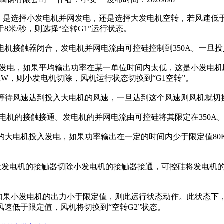
：是选择小发电机并网发电，还是选择大发电机空转，若风速低于
于8米/秒，则选择“空转G1”运行状态。
发电机接触器闭合，发电机并网电流由可控硅控制到350A。一旦投
发电，如果平均输出功率在某一单位时间内太低，这是小发电机
KW，则小发电机切除，风机运行状态切换到“G1空转”。
机等待风速达到投入大电机的风速，一旦达到这个风速则风机就切换
大发电机的接触接通。发电机的并网电流由可控硅将其限定在350A
的大电机投入发电，如果功率输出在一定的时间内少于限定值80KW
2：大发电机的接触器切除小发电机的接触器接通，可控硅将发电机
如果小发电机的出力小于限定值，则此运行状态动作。此状态下
风速低于限定值，风机将切换到“空转G2”状态。