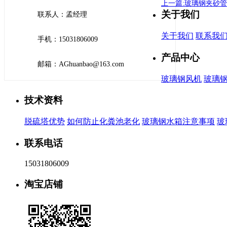
上一篇:玻璃钢夹砂
关于我们
联系人：孟经理
关于我们
联系我
手机：15031806009
产品中心
邮箱：AGhuanbao@163.com
玻璃钢风机
玻璃
技术资料
脱硫塔优势
如何防止化粪池老化
玻璃钢水箱注意事项
玻
联系电话
15031806009
淘宝店铺