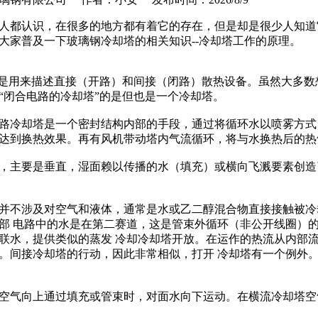
人都认识，在很多的地方都有着它的存在，但是却是很少人知道
大家普及一下玻璃钢冷却塔的相关知识--冷却塔工作的原理。
”是用来描述直接（开路）和间接（闭路）散热设备。虽然大多数
“闭合电路的冷却塔”的是但也是一个冷却塔。
路冷却塔是一个密封结构内部的手段，通过将循环水以喷雾方式
达到换热效果。再有风机带动塔内气流循环，将与水换热后的热
，主要是垂直，湿面赖以传播的水（填充）或横向飞溅要素创造
并不涉及对空气和液体，通常是水或乙二醇混合物直接接触被冷
部 电路中的水是在第二赛道，这是管束外循环（非公开线圈）
联水，提供类似的蒸发 冷却冷却塔开放。在运作的热流从内部
。间接冷却塔的行动，因此非常相似，打开 冷却塔有一个例外。
空气向上通过填充或管束时，对面水向下运动。在横流冷却塔空